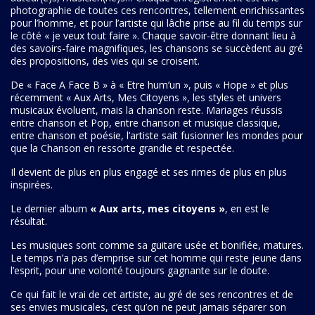
auteur(e)s, musicien(ne)s… Chaque enregistrement est une
photographie de toutes ces rencontres, tellement enrichissantes
pour l’homme, et pour l’artiste qui lâche prise au fil du temps sur
le côté « je veux tout faire ». Chaque savoir-être donnant lieu à
des savoirs-faire magnifiques, les chansons se succèdent au gré
des propositions, des vies qui se croisent.
De « Face A Face B » à « Etre hum’un », puis « Hope » et plus
récemment « Aux Arts, Mes Citoyens », les styles et univers
musicaux évoluent, mais la chanson reste. Mariages réussis
entre chanson et Pop, entre chanson et musique classique,
entre chanson et poésie, l’artiste sait fusionner les mondes pour
que la Chanson en ressorte grandie et respectée.
Il devient de plus en plus engagé et ses rimes de plus en plus
inspirées.
Le dernier album
« Aux arts, mes citoyens »
, en est le
résultat.
Les musiques sont comme sa guitare usée et bonifiée, matures.
Le temps n’a pas d’emprise sur cet homme qui reste jeune dans
l’esprit, pour une volonté toujours gagnante sur le doute.
Ce qui fait le vrai de cet artiste, au gré de ses rencontres et de